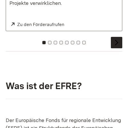
Projekte verwirklichen.
Extern:
Zu den Förderaufrufen
Zu Kachel: 0
Zu Kachel: 1
Zu Kachel: 2
Zu Kachel: 3
Zu Kachel: 4
Zu Kachel: 5
Zu Kachel: 6
Zu Kachel: 7
Was ist der EFRE?
Der Europäische Fonds für regionale Entwicklung
(EFRE) ist ein Strukturfonds der Europäischen