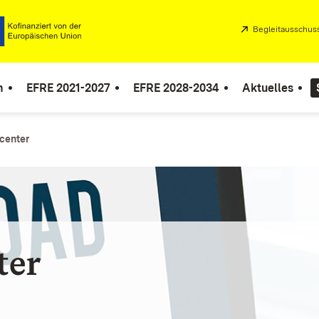
Extern:
Begleitausschus
n
EFRE 2021-2027
EFRE 2028-2034
Aktuelles
center
ter