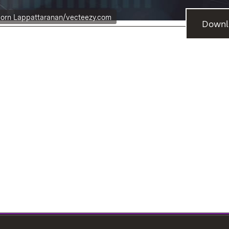
orn Lappattaranan/vecteezy.com
Downl