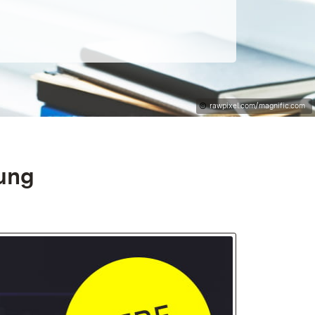
rawpixel.com/magnific.com
rung