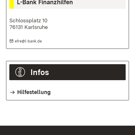
L-Bank Finanzhilfen
Schlossplatz 10
76131 Karlsruhe
E-Mail:
(Öffnet in neuem Fenster)
efre@l-bank.de
Infos
Hilfestellung