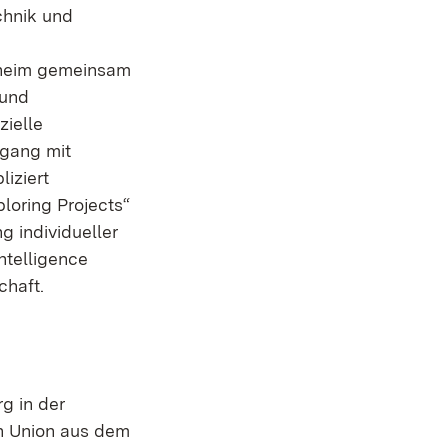
chnik und
enheim gemeinsam
 und
ielle
gang mit
iziert
loring Projects“
g individueller
ntelligence
chaft.
g in der
en Union aus dem