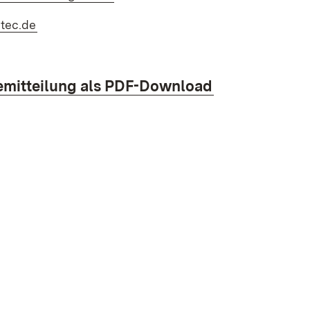
(Öffnet in neuem Fenster)
-tec.de
oad:
(Öffnet in ne
emitteilung als PDF-Download