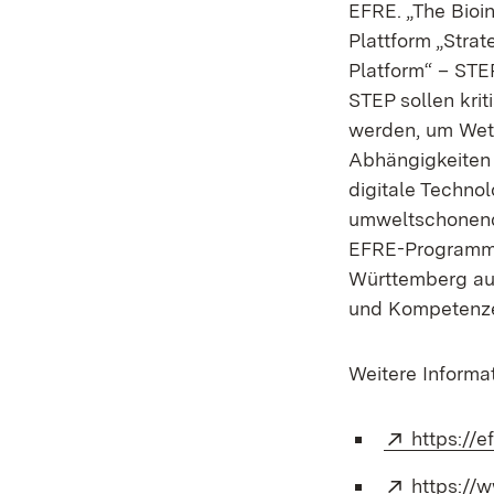
EFRE. „The Bioi
Plattform „Strat
Platform“ – STE
STEP sollen kri
werden, um Wett
Abhängigkeiten 
digitale Techno
umweltschonende
EFRE-Programm 
Württemberg aus
und Kompetenze
Weitere Informat
Extern:
https://e
Extern:
https://w