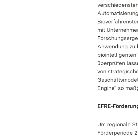
verschiedensten
Automatisierung
Bioverfahrenste
mit Unternehmen
Forschungsergeb
Anwendung zu b
biointelligente
überprüfen lass
von strategische
Geschäftsmodelle
Engine“ so maßg
EFRE-Förderun
Um regionale St
Förderperiode 2