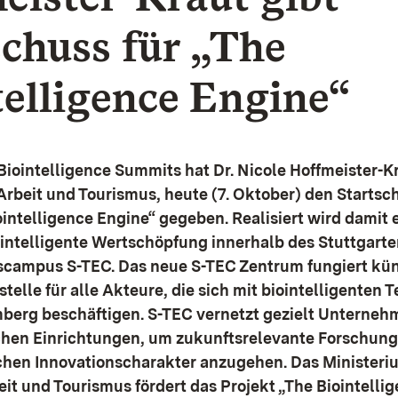
schuss für „The
telligence Engine“
Biointelligence Summits hat Dr. Nicole Hoffmeister-Kr
 Arbeit und Tourismus, heute (7. Oktober) den Startsc
ointelligence Engine“ gegeben. Realisiert wird damit 
intelligente Wertschöpfung innerhalb des Stuttgarte
scampus S-TEC. Das neue S-TEC Zentrum fungiert künf
telle für alle Akteure, die sich mit biointelligenten 
erg beschäftigen. S-TEC vernetzt gezielt Unterneh
chen Einrichtungen, um zukunftsrelevante Forschung
hen Innovationscharakter anzugehen. Das Ministeriu
eit und Tourismus fördert das Projekt „The Biointelli