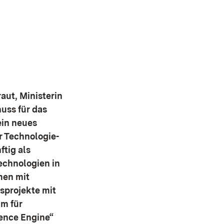
aut, Ministerin
huss für das
ein neues
r Technologie-
tig als
Technologien in
men mit
sprojekte mit
m für
gence Engine“