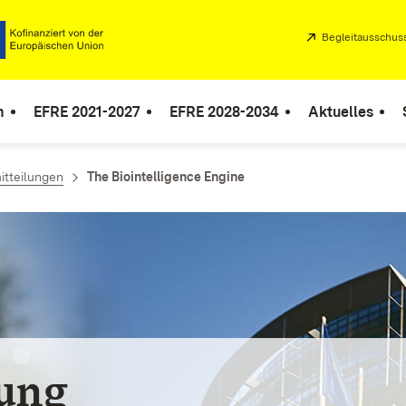
Extern:
Begleitausschus
n
EFRE 2021-2027
EFRE 2028-2034
Aktuelles
itteilungen
The Biointelligence Engine
lung