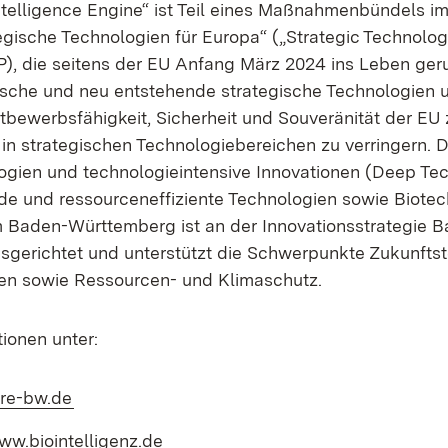
ntelligence Engine“ ist Teil eines Maßnahmenbündels 
egische Technologien für Europa“ („Strategic Technolog
P), die seitens der EU Anfang März 2024 ins Leben ger
tische und neu entstehende strategische Technologien u
bewerbsfähigkeit, Sicherheit und Souveränität der EU 
in strategischen Technologiebereichen zu verringern. 
logien und technologieintensive Innovationen (Deep Tec
 und ressourceneffiziente Technologien sowie Biotec
Baden-Württemberg ist an der Innovationsstrategie B
gerichtet und unterstützt die Schwerpunkte Zukunfts
n sowie Ressourcen- und Klimaschutz.
ionen unter:
(Öffnet in neuem Fenster)
fre-bw.de
(Öffnet in neuem Fenster)
ww.biointelligenz.de