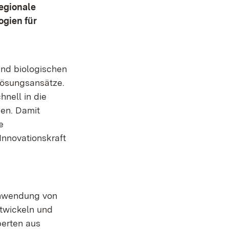
regionale
ogien für
und biologischen
Lösungsansätze.
hnell in die
gen. Damit
e
nnovationskraft
Anwendung von
ntwickeln und
perten aus