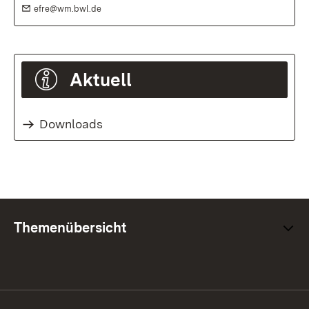
E-Mail:
(Öffnet in neuem Fenster)
efre@wm.bwl.de
Aktuell
Downloads
Themenübersicht