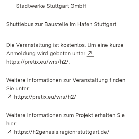
Stadtwerke Stuttgart GmbH
Shuttlebus zur Baustelle im Hafen Stuttgart.
Die Veranstaltung ist kostenlos. Um eine kurze
Extern:
Anmeldung wird gebeten unter:
(Öffnet in neuem Fenster)
https://pretix.eu/wrs/h2/
.
Weitere Informationen zur Veranstaltung finden
Sie unter:
Extern:
(Öffnet in neuem Fenster
https://pretix.eu/wrs/h2/
Weitere Informationen zum Projekt erhalten Sie
hier:
Extern:
(Öffnet in 
https://h2genesis.region-stuttgart.de/