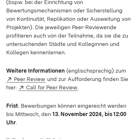
(bspw. bei der Einrichtung von
Bewertungsmechanismen oder Sicherstellung
von Kontinuität, Replikation oder Ausweitung von
Projekten). Die jeweiligen Peer-Reviewende
profitieren auch von der Teilnahme, da sie die zu
untersuchenden Städte und Kolleginnen und
Kollegen kennenlernen.
Weitere Informationen
(englischsprachig) zum
Extern:
(Öffnet in neuem Fenster)
Peer Review
und zur Aufforderung finden Sie
Extern:
(Öffnet in neuem Fenste
hier:
Call for Peer Review
.
Frist
: Bewerbungen können eingereicht werden
bis Mittwoch, den
13. November 2024, bis 12:00
Uhr
.