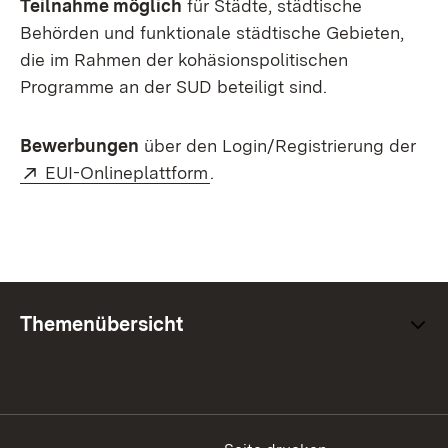
Teilnahme möglich
für Städte, städtische
Behörden und funktionale städtische Gebieten,
die im Rahmen der kohäsionspolitischen
Programme an der SUD beteiligt sind.
Bewerbungen
über den Login/Registrierung der
Extern:
(Öffnet in neuem Fenster)
EUI-Onlineplattform
.
Themenübersicht