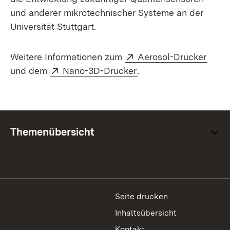
und anderer mikrotechnischer Systeme an der
Universität Stuttgart.
Extern:
(Öffn
Weitere Informationen zum
Aerosol-Drucker
Extern:
(Öffnet in neuem Fens
und dem
Nano-3D-Drucker
.
Themenübersicht
Seite drucken
Inhaltsübersicht
Kontakt