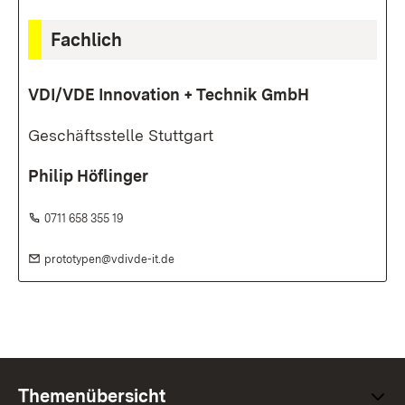
Fachlich
VDI/VDE Innovation + Technik GmbH
Geschäftsstelle Stuttgart
Philip Höflinger
Telefon:
(Öffnet in neuem Fenster)
0711 658 355 19
E-Mail:
(Öffnet in neuem Fenster)
prototypen@vdivde-it.de
Themenübersicht