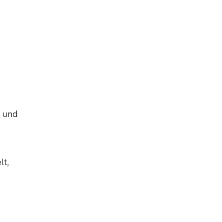
n und
lt,