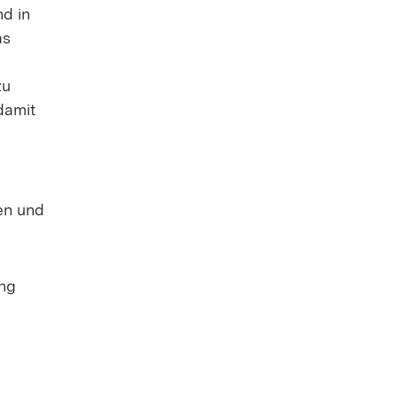
nd in
as
zu
 damit
en und
ung