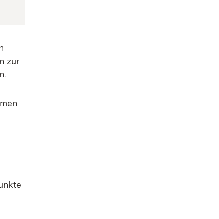
n
n zur
n.
samen
punkte