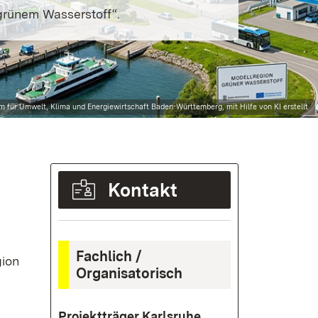
grünem Wasserstoff“.
m für Umwelt, Klima und Energiewirtschaft Baden-Württemberg, mit Hilfe von KI erstellt
Kontakt
Fachlich /
gion
Organisatorisch
Projektträger Karlsruhe