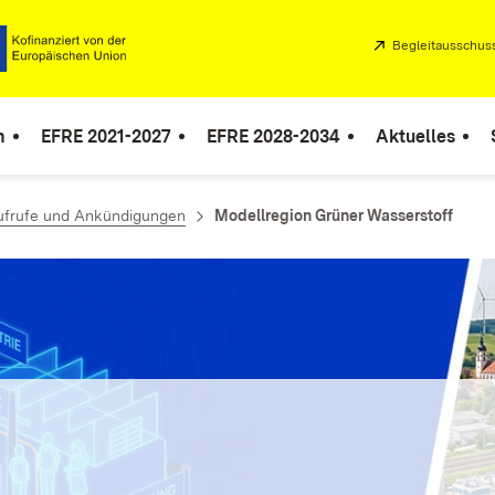
Extern:
Begleitausschus
n
EFRE 2021-2027
EFRE 2028-2034
Aktuelles
ufrufe und Ankündigungen
Modellregion Grüner Wasserstoff