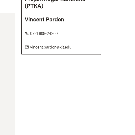
(PTKA)
Vincent Pardon
Telefon:
(Öffnet in neuem Fenster)
0721 608-24209
E-Mail:
(Öffnet in neuem Fenster)
vincent.pardon@kit.edu