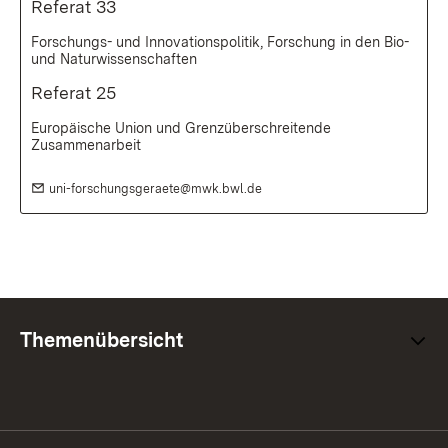
Referat 33
Forschungs- und Innovationspolitik, Forschung in den Bio-
und Naturwissenschaften
Referat 25
Europäische Union und Grenzüberschreitende
Zusammenarbeit
E-Mail:
(Öffnet in neuem Fenster)
uni-forschungsgeraete@mwk.bwl.de
Themenübersicht