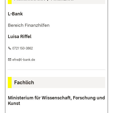
L-Bank
Bereich Finanzhilfen
Luisa Riffel
Telefon:
(Öffnet in neuem Fenster)
0721 150-3862
E-Mail:
(Öffnet in neuem Fenster)
efre@l-bank.de
Fachlich
Ministerium für Wissenschaft, Forschung und
Kunst